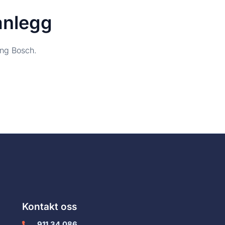
nlegg
ng Bosch.
Kontakt oss
911 34 086
