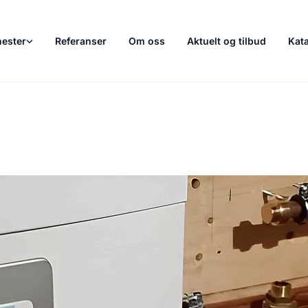
nester
Referanser
Om oss
Aktuelt og tilbud
Kat